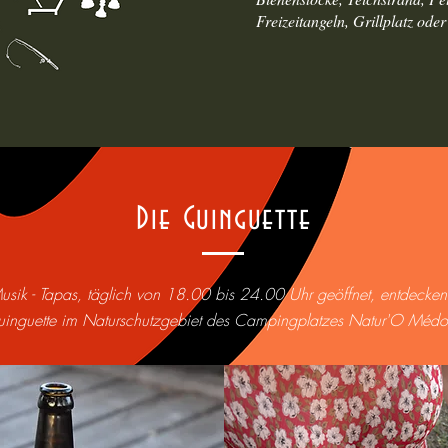
Freizeitangeln, Grillplatz ode
Die Guinguette
Musik - Tapas, täglich von 18.00 bis 24.00 Uhr geöffnet, entdecken
inguette im Naturschutzgebiet des Campingplatzes Natur'O Médo