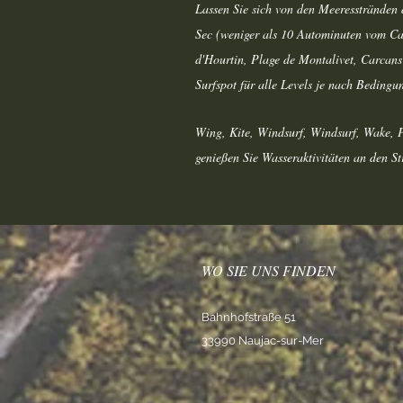
Lassen Sie sich von den Meeresstränden 
Sec (weniger als 10 Autominuten vom Ca
d'Hourtin, Plage de Montalivet, Carcans
Surfspot für alle Levels je nach Beding
Wing, Kite, Windsurf, Windsurf, Wake, 
genießen Sie Wasseraktivitäten an den S
WO SIE UNS FINDEN
Bahnhofstraße 51
33990 Naujac-sur-Mer