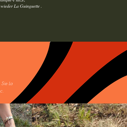
r wieder La Guinguette .
 Sie La
c.