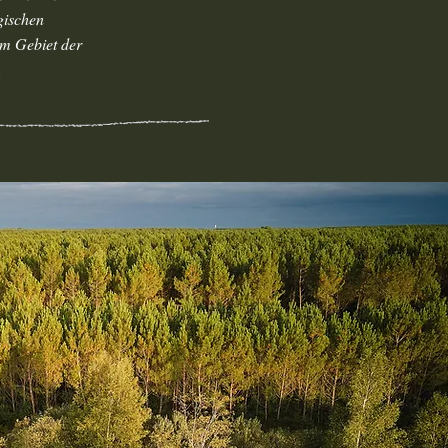
gischen
em Gebiet der
.