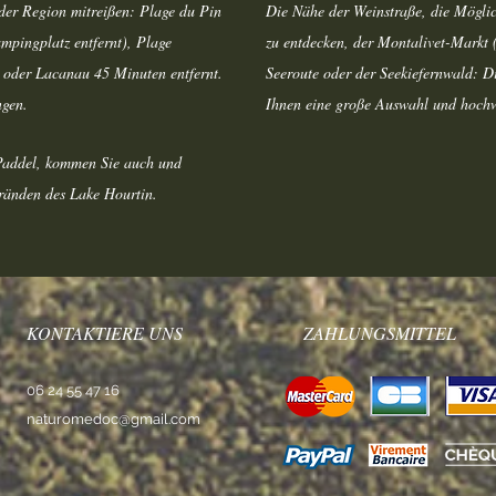
der Region mitreißen: Plage du Pin
Die Nähe der Weinstraße, die Möglic
mpingplatz entfernt), Plage
zu entdecken, der Montalivet-Markt (
 oder Lacanau 45 Minuten entfernt.
Seeroute oder der Seekiefernwald: D
ungen.
Ihnen eine große Auswahl und hochw
Paddel, kommen Sie auch und
tränden des Lake Hourtin.
KONTAKTIERE UNS
ZAHLUNGSMITTEL
06 24 55 47 16
naturomedoc@gmail.com