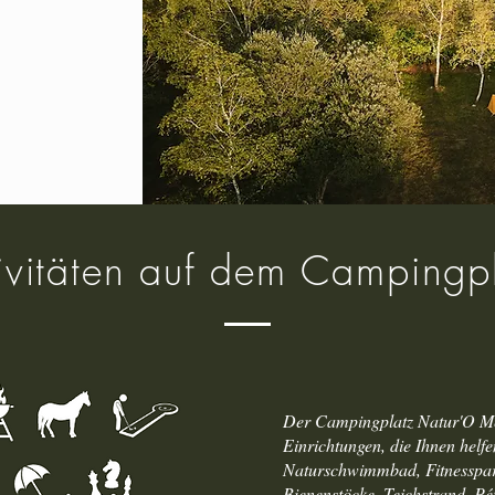
ivitäten auf dem Campingp
Der Campingplatz Natur'O Méd
Einrichtungen, die Ihnen helf
Naturschwimmbad, Fitnesspar
Bienenstöcke, Teichstrand, Pé