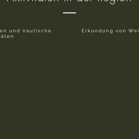
en und nautische
Erkundung von We
täten