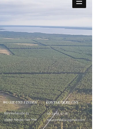
WO SIE UNS FINDEN
KONTAKTIERE UNS
Bahnhofstraße 51
06 24 55 47 16
33990 Naujac-sur-Mer
naturomedoc@gmail.com